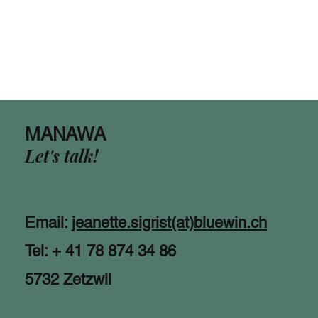
MANAWA
Let's talk!
Email:
jeanette.sigrist(at)bluewin.ch
Tel: + 41 78 874 34 86
5732 Zetzwil