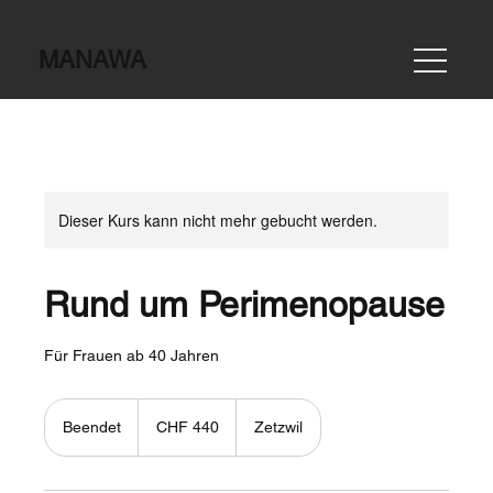
MANAWA
Dieser Kurs kann nicht mehr gebucht werden.
Rund um Perimenopause
Für Frauen ab 40 Jahren
440
Schweizer
Beendet
B
CHF 440
Zetzwil
Franken
e
e
n