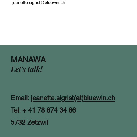
jeanette.sigrist@bluewin.ch
MANAWA
Let's talk!
Email:
jeanette.sigrist(at)bluewin.ch
Tel: + 41 78 874 34 86
5732 Zetzwil